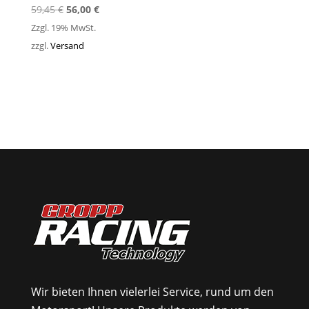
Ursprünglicher
Aktueller
59,45
€
56,00
€
Preis
Preis
Zzgl. 19% MwSt.
war:
ist:
zzgl.
Versand
59,45 €
56,00 €.
Wir bieten Ihnen vielerlei Service, rund um den