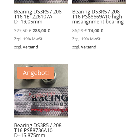
Bearing DS3R5 / 208
Bearing DS3R5 / 208
T16 1E1226107A
T16 PS88669A10 high
D=19,05mm
misalignment bearing
Ursprünglicher
Aktueller
Ursprünglicher
Aktueller
327,50
€
285,00
€
86,28
€
74,00
€
Preis
Preis
Preis
Preis
Zzgl. 19% MwSt.
Zzgl. 19% MwSt.
war:
ist:
war:
ist:
zzgl.
Versand
zzgl.
Versand
327,50 €
285,00 €.
86,28 €
74,00 €.
Angebot!
Bearing DS3R5 / 208
T16 PS88736A10
D=15.875mm