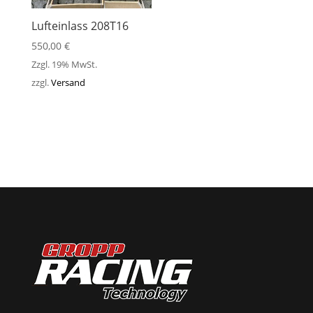
Lufteinlass 208T16
550,00
€
Zzgl. 19% MwSt.
zzgl.
Versand