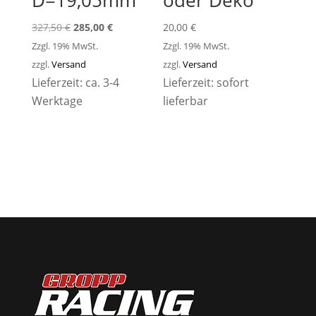
D=19,05mm
oder Deko
Ursprünglicher
Aktueller
327,50
€
285,00
€
20,00
€
Preis
Preis
Zzgl. 19% MwSt.
Zzgl. 19% MwSt.
war:
ist:
zzgl.
Versand
zzgl.
Versand
Lieferzeit: ca. 3-4
327,50 €
285,00 €.
Lieferzeit: sofort
Werktage
lieferbar