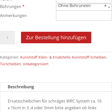
Ohne Bohrungen
×
Bohrungen
*
Anmerkungen
Schiebefenster
Zur Bestellung hinzufügen
Ersatzscheibe
"WRC"
Typ
Kategorien:
Kunststoff Klein- & Ersatzteile
,
Kunststoff-Scheiben
,
mit
Türscheiben
,
Unkategorisiert
Federn-
ohne
Knaufgriff
Beschreibung
Menge
Ersatzscheibchen für schräges WRC System ca. 16
x 16cm in 3 ,4 oder 5mm bitte angeben ob links