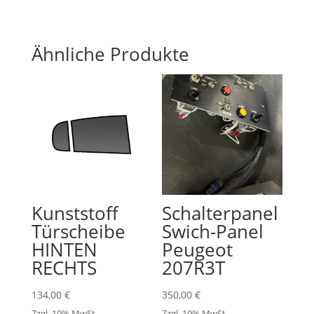
Ähnliche Produkte
Kunststoff
Schalterpanel
Türscheibe
Swich-Panel
HINTEN
Peugeot
RECHTS
207R3T
134,00
€
350,00
€
Zzgl. 19% MwSt.
Zzgl. 19% MwSt.