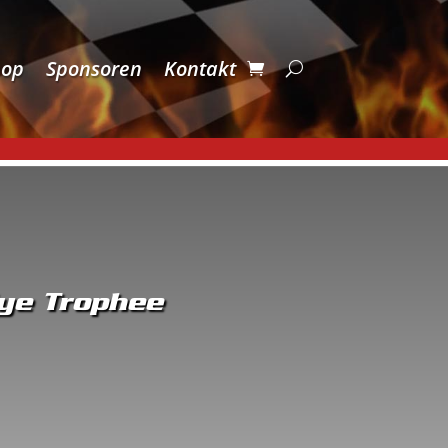
hop
Sponsoren
Kontakt
lye Trophee