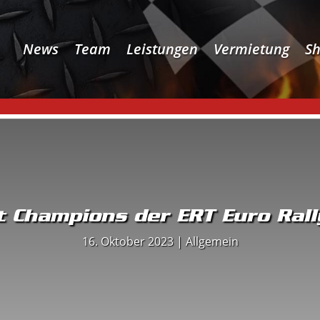
News
Team
Leistungen
Vermietung
S
 Champions der ERT Euro Ral
16. Oktober 2023
|
Allgemein