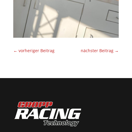
←
vorheriger Beitrag
nächster Beitrag
→