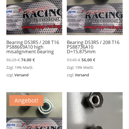
Bearing DS3R5 / 208 T16
Bearing DS3R5 / 208 T16
PS88669A10 high
PS88736A10
misalignment bearing
D=15.875mm
Ursprünglicher
Aktueller
Ursprünglicher
Aktueller
86,28
€
74,00
€
59,45
€
56,00
€
Preis
Preis
Preis
Preis
Zzgl. 19% MwSt.
Zzgl. 19% MwSt.
war:
ist:
war:
ist:
zzgl.
Versand
zzgl.
Versand
86,28 €
74,00 €.
59,45 €
56,00 €.
Angebot!