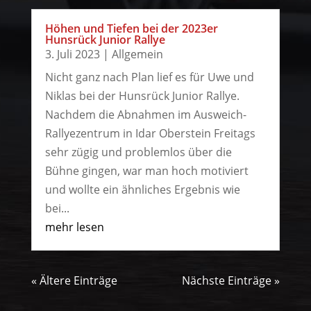
Höhen und Tiefen bei der 2023er
Hunsrück Junior Rallye
3. Juli 2023
|
Allgemein
Nicht ganz nach Plan lief es für Uwe und
Niklas bei der Hunsrück Junior Rallye.
Nachdem die Abnahmen im Ausweich-
Rallyezentrum in Idar Oberstein Freitags
sehr zügig und problemlos über die
Bühne gingen, war man hoch motiviert
und wollte ein ähnliches Ergebnis wie
bei...
mehr lesen
« Ältere Einträge
Nächste Einträge »