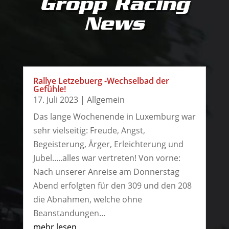
Gropp Racing
News
Rallye Letzebuerg -Wechselbad der
Gefühle!
17. Juli 2023
|
Allgemein
Das lange Wochenende in Luxemburg war
sehr vielseitig: Freude, Angst,
Begeisterung, Ärger, Erleichterung und
Jubel.....alles war vertreten! Von vorne:
Nach unserer Anreise am Donnerstag
Abend erfolgten für den 309 und den 208
die Abnahmen, welche ohne
Beanstandungen...
mehr lesen