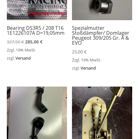
Bearing DS3R5 / 208 T16
Spezialmutter
1E1226107A D=19,05mm
Stoßdämpfer/ Domlager
Peugeot 309/205 Gr. A &
Ursprünglicher
Aktueller
327,50
€
285,00
€
EVO
Preis
Preis
Zzgl. 19% MwSt.
25,00
€
war:
ist:
zzgl.
Versand
Zzgl. 19% MwSt.
327,50 €
285,00 €.
zzgl.
Versand