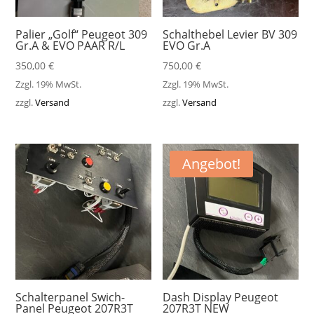
Palier „Golf“ Peugeot 309
Schalthebel Levier BV 309
Gr.A & EVO PAAR R/L
EVO Gr.A
350,00
€
750,00
€
Zzgl. 19% MwSt.
Zzgl. 19% MwSt.
zzgl.
Versand
zzgl.
Versand
Angebot!
Schalterpanel Swich-
Dash Display Peugeot
Panel Peugeot 207R3T
207R3T NEW