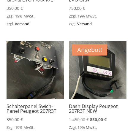
350,00
€
750,00
€
Zzgl. 19% MwSt.
Zzgl. 19% MwSt.
zzgl.
Versand
zzgl.
Versand
Angebot!
Schalterpanel Swich-
Dash Display Peugeot
Panel Peugeot 207R3T
207R3T NEW
Ursprünglicher
Aktueller
350,00
€
1.450,00
€
850,00
€
Preis
Preis
Zzgl. 19% MwSt.
Zzgl. 19% MwSt.