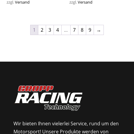
war:
ist:
zzgl.
Versand
zzgl.
Versand
1.450,00 €
850,00 €.
1
2
3
4
…
7
8
9
→
Wir bieten Ihnen vielerlei Service, rund um den
Motorsport! Unsere Produkte werden von