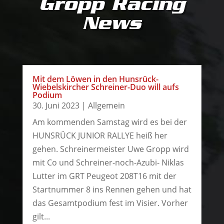
Gropp Racing
News
Mit dem Löwen in den Hunsrück-
Wiebelskircher Schreiner-Duo will aufs
Podium
30. Juni 2023
|
Allgemein
Am kommenden Samstag wird es bei der
HUNSRÜCK JUNIOR RALLYE heiß her
gehen. Schreinermeister Uwe Gropp wird
mit Co und Schreiner-noch-Azubi- Niklas
Lutter im GRT Peugeot 208T16 mit der
Startnummer 8 ins Rennen gehen und hat
das Gesamtpodium fest im Visier. Vorher
gilt...