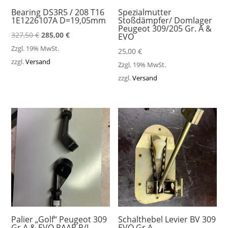
Bearing DS3R5 / 208 T16
Spezialmutter
1E1226107A D=19,05mm
Stoßdämpfer/ Domlager
Peugeot 309/205 Gr. A &
Ursprünglicher
Aktueller
327,50
€
285,00
€
EVO
Preis
Preis
Zzgl. 19% MwSt.
25,00
€
war:
ist:
zzgl.
Versand
Zzgl. 19% MwSt.
327,50 €
285,00 €.
zzgl.
Versand
Palier „Golf“ Peugeot 309
Schalthebel Levier BV 309
Gr.A & EVO PAAR R/L
EVO Gr.A