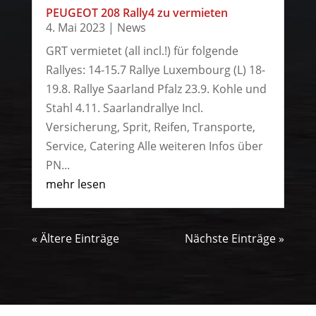
PEUGEOT 208 Rally4 zu vermieten
4. Mai 2023
|
News
GRT vermietet (all incl.!) für folgende
Rallyes: 14-15.7 Rallye Luxembourg (L) 18-
19.8. Rallye Saarland Pfalz 23.9. Kohle und
Stahl 4.11. Saarlandrallye Incl.
Versicherung, Sprit, Reifen, Transporte,
Service, Catering Alle weiteren Infos über
PN...
mehr lesen
« Ältere Einträge
Nächste Einträge »