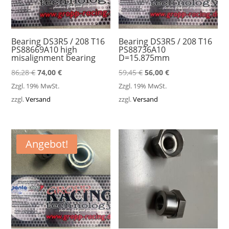
Bearing DS3R5 / 208 T16
Bearing DS3R5 / 208 T16
PS88669A10 high
PS88736A10
misalignment bearing
D=15.875mm
Ursprünglicher
Aktueller
Ursprünglicher
Aktueller
86,28
€
74,00
€
59,45
€
56,00
€
Preis
Preis
Preis
Preis
Zzgl. 19% MwSt.
Zzgl. 19% MwSt.
war:
ist:
war:
ist:
zzgl.
Versand
zzgl.
Versand
86,28 €
74,00 €.
59,45 €
56,00 €.
Angebot!